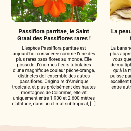
Passiflora parritae, le Saint
La peau
Graal des Passiflores rares !
L’espèce Passiflora parritae est
La banane 
aujourd’hui considérée comme l’une des
plus appré
plus rares passiflores au monde. Elle
vous que
possède d’énormes fleurs tubulaires
de multipl
d’une magnifique couleur pêche-orange,
qu’à la 
distinctes de l’ensemble des autres
puisse par
passiflores. Originaire d’Amérique
excellent 
tropicale, et plus précisément des hautes
entre aut
montagnes de Colombie, elle vit
uniquement entre 1 900 et 2 600 mètres
d’altitude, dans un climat subtropical, […]