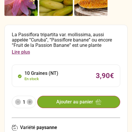
La Passiflora tripartita var. mollissima, aussi
appelée “Curuba”, “Passiflore banane” ou encore
“Fruit de la Passion Banane” est une plante
grimpante originaire des régions montagneuses des
Lire plus
Andes, notamment en Colombie et en Équateur.
Cultivée depuis l’époque précolombienne, elle
s’adapte aux altitudes fraîches entre 1 800 et 3 000
mètres. Ses grandes feuilles trilobées et ses
10 Graines (NT)
3,90
€
magnifiques fleurs rose vif, pendantes et tubulaires,
En stock
en font une plante très décorative. Elle produit aussi
des fruits allongés, comestibles et particulièrement
savoureux.
Ajouter au panier
Variété
paysanne