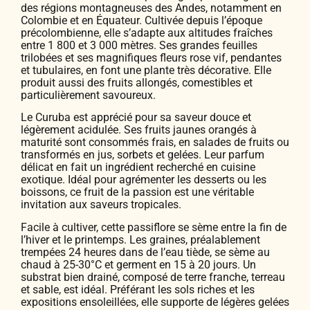
des régions montagneuses des Andes, notamment en
Colombie et en Équateur. Cultivée depuis l’époque
précolombienne, elle s’adapte aux altitudes fraîches
entre 1 800 et 3 000 mètres. Ses grandes feuilles
trilobées et ses magnifiques fleurs rose vif, pendantes
et tubulaires, en font une plante très décorative. Elle
produit aussi des fruits allongés, comestibles et
particulièrement savoureux.
Le Curuba est apprécié pour sa saveur douce et
légèrement acidulée. Ses fruits jaunes orangés à
maturité sont consommés frais, en salades de fruits ou
transformés en jus, sorbets et gelées. Leur parfum
délicat en fait un ingrédient recherché en cuisine
exotique. Idéal pour agrémenter les desserts ou les
boissons, ce fruit de la passion est une véritable
invitation aux saveurs tropicales.
Facile à cultiver, cette passiflore se sème entre la fin de
l’hiver et le printemps. Les graines, préalablement
trempées 24 heures dans de l’eau tiède, se sème au
chaud à 25-30°C et germent en 15 à 20 jours. Un
substrat bien drainé, composé de terre franche, terreau
et sable, est idéal. Préférant les sols riches et les
expositions ensoleillées, elle supporte de légères gelées