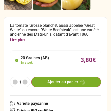
La tomate ‘Grosse blanche’, aussi appelée “Great
White” ou encore “White Beefsteak”, est une variété
ancienne des États-Unis, datant d’avant 1860.
Originaire des anciennes sélections potagères
Lire plus
américaines, elle est appréciée pour sa vigueur et sa
production généreuse. Précoce et productive, elle
forme de gros fruits de type chair de bœuf, de 200-
250 g en moyenne, légèrement aplatis, réunis en
20 Graines (AB)
3,80
€
grappes de 4 à 6. Leur robe passe du vert au jaune à
En stock
maturité.
Ajouter au panier
Variété
paysanne
Origine
BIO certifiée