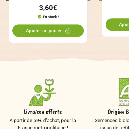
3,60
€
En stock !
Ajou
Ajouter au panier
Livraison offerte
Origine B
A partir de 59€ d’achat, pour la
Semences biolog
France métropolitaine !
issus de peti