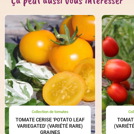
Ça peut aussi vous intéresser
Collection de tomates
Col
TOMATE CERISE 'POTATO LEAF
TOMATE
VARIEGATED' (VARIÉTÉ RARE)
(VARIÉT
GRAINES