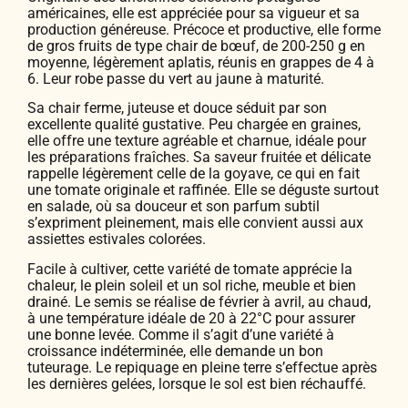
américaines, elle est appréciée pour sa vigueur et sa
production généreuse. Précoce et productive, elle forme
de gros fruits de type chair de bœuf, de 200-250 g en
moyenne, légèrement aplatis, réunis en grappes de 4 à
6. Leur robe passe du vert au jaune à maturité.
Sa chair ferme, juteuse et douce séduit par son
excellente qualité gustative. Peu chargée en graines,
elle offre une texture agréable et charnue, idéale pour
les préparations fraîches. Sa saveur fruitée et délicate
rappelle légèrement celle de la goyave, ce qui en fait
une tomate originale et raffinée. Elle se déguste surtout
en salade, où sa douceur et son parfum subtil
s’expriment pleinement, mais elle convient aussi aux
assiettes estivales colorées.
Facile à cultiver, cette variété de tomate apprécie la
chaleur, le plein soleil et un sol riche, meuble et bien
drainé. Le semis se réalise de février à avril, au chaud,
à une température idéale de 20 à 22°C pour assurer
une bonne levée. Comme il s’agit d’une variété à
croissance indéterminée, elle demande un bon
tuteurage. Le repiquage en pleine terre s’effectue après
les dernières gelées, lorsque le sol est bien réchauffé.