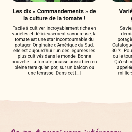
Les dix « Commandements » de
Vari
la culture de la tomate !
Facile à cultiver, incroyablement riche en
Savie
variétés et délicieusement savoureuse, la
derni
tomate est une star incontournable du
potagè
potager. Originaire d’Amérique du Sud,
Catalogue
elle est aujourd’hui l’un des légumes les
80 %. Pour
plus cultivés dans le monde. Bonne
ou le tou
nouvelle : la tomate pousse aussi bien en
Qu’est-c
pleine terre qu’en pot, sur un balcon ou
appelée
une terrasse. Dans cet […]
millie