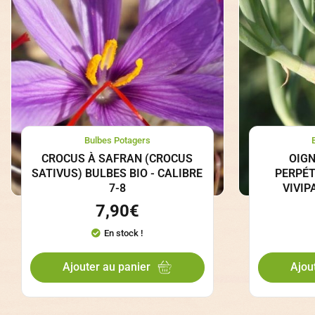
Bulbes Potagers
CROCUS À SAFRAN (CROCUS
OIG
SATIVUS) BULBES BIO - CALIBRE
PERPÉT
7-8
VIVIP
7,90
€
En stock !
Ajouter au panier
Ajou