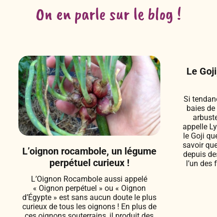
On en parle sur le blog !
Le Goji
Si tendan
baies de 
arbuste
appelle L
le Goji qu
savoir qu
L’oignon rocambole, un légume
depuis des
perpétuel curieux !
l’un des 
L’Oignon Rocambole aussi appelé
« Oignon perpétuel » ou « Oignon
d’Égypte » est sans aucun doute le plus
curieux de tous les oignons ! En plus de
ces oignons souterrains, il produit des