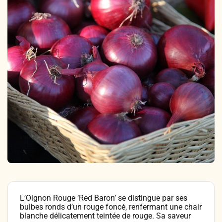
Légumes & Potagères
Jardinage au naturel
Notre philosophie
Aromatiques & Comestibles
Découvertes végétales
Ateliers & Evènements
Fleurs, Prairies, Engrais verts
Plantes & Gastronomie
Visitez notre magasin
Accesoires de Jardinage
Bricolage & Inspirations
Maraichers & Revendeurs
Coffrets & Idées Cadeaux
Contactez-nous !
Tisanes & Infusions BIO
L’Oignon Rouge ‘Red Baron’ se distingue par ses
bulbes ronds d’un rouge foncé, renfermant une chair
blanche délicatement teintée de rouge. Sa saveur
Faire-part à semer