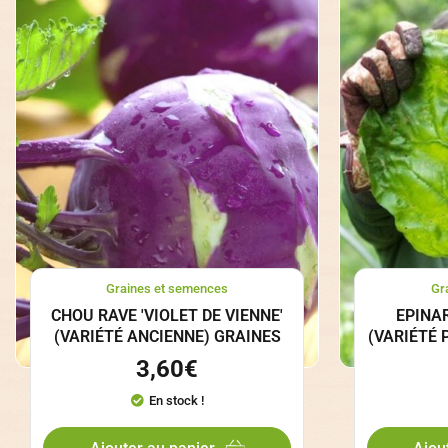
Graines et semences
Gr
CHOU RAVE 'VIOLET DE VIENNE'
EPINAR
(VARIÉTÉ ANCIENNE) GRAINES
(VARIÉTÉ 
3,60
€
En stock !