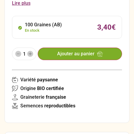
dont le bulbe arrondi de grosseur variable est de
Lire plus
couleur rose cuivré. Sa chair est blanche, légèrement
rosée.
100 Graines (AB)
3,40
€
En stock
Ajouter au panier
Variété
paysanne
Origine
BIO certifiée
Graineterie
française
Semences
reproductibles