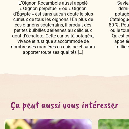
L’Oignon Rocambole aussi appelé
Savie
« Oignon perpétuel » ou « Oignon
derni
d’Égypte » est sans aucun doute le plus
potagè
curieux de tous les oignons ! En plus de
Catalogue
ces oignons souterrains, il produit des
80 %. Pour
petites bulbilles aériennes au délicieux
ou le tou
goût d’échalote. Cette curiosité potagère,
Qu’est-c
vivace et rustique s’accommode de
appelée
nombreuses manières en cuisine et saura
millie
apporter toute ses qualités […]
Ça peut aussi vous intéresser