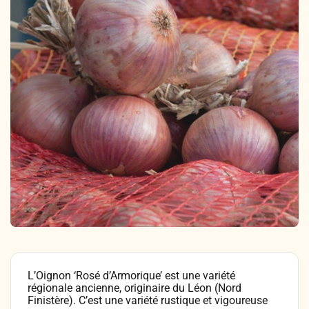
Légumes & Potagères
Jardinage au naturel
Notre philosophie
Aromatiques & Comestibles
Découvertes végétales
Ateliers & Evènements
Fleurs, Prairies, Engrais verts
Plantes & Gastronomie
Visitez notre magasin
Accesoires de Jardinage
Bricolage & Inspirations
Maraichers & Revendeurs
Coffrets & Idées Cadeaux
Contactez-nous !
Tisanes & Infusions BIO
L’Oignon ‘Rosé d’Armorique’ est une variété
régionale ancienne, originaire du Léon (Nord
Finistère). C’est une variété rustique et vigoureuse
Faire-part à semer