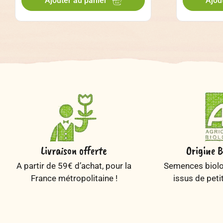
Ajouter au panier
Ajou
Livraison offerte
Origine B
A partir de 59€ d’achat, pour la
Semences biolog
France métropolitaine !
issus de peti