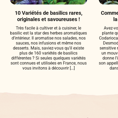
10 Variétés de basilics rares,
Commen
originales et savoureuses !
la
Très facile à cultiver et à cuisiner, le
Avez-vo
basilic est la star des herbes aromatiques
plante q
d’intérieur. Il aromatise nos salades, nos
Codarioca
sauces, nos infusions et même nos
Desmodi
desserts. Mais, saviez-vous qu’il existe
sensitive 
plus de 160 variétés de basilics
un mouvem
différentes ? Si seules quelques variétés
donne l’
sont connues et utilisées en France, nous
son appel
vous invitons à découvrir […]
dans