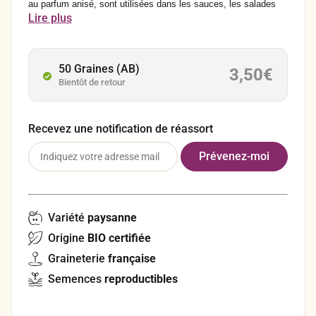
au parfum anisé, sont utilisées dans les sauces, les salades
Lire plus
ou en infusions.
50 Graines (AB)
3,50
€
Bientôt de retour
Recevez une notification de réassort
Variété
paysanne
Origine
BIO certifiée
Graineterie
française
Semences
reproductibles