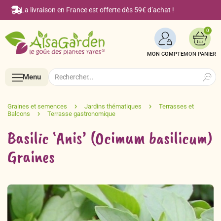
La livraison en France est offerte dès 59€ d’achat !
0
MON COMPTE
Search
Search
Menu
for:
Menu
Basilic ‘Anis’ (Ocimum basilicum)
Accueil
Graines
Boutique en ligne
Semences BIO de A à Z
Le Blog Alsagarden