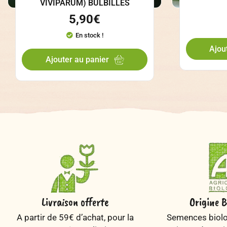
VIVIPARUM) BULBILLES
5,90
€
En stock !
Ajou
Ajouter au panier
Livraison offerte
Origine B
A partir de 59€ d’achat, pour la
Semences biolog