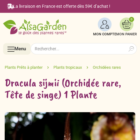
La livraison en France est offerte dès 59€ d’achat !
0
MON COMPTE
Search
Search
Menu
for:
Menu
Dracula sijmii (Orchidée rare,
Tête de singe) 1 Plante
Accueil
Boutique en ligne
Semences BIO de A à Z
Le Blog Alsagarden