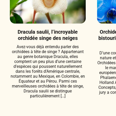
Dracula saulii, l’incroyable
Orchidé
orchidée singe des neiges
bistour
Avez-vous déjà entendu parler des
orchidées à tête de singe ? Appartenant
D’une cou
au genre botanique Dracula, elles
nature et
comptent un peu plus d’une centaine
Orchidées
d’espèces qui poussent naturellement
le ma
dans les forêts d’Amérique centrale,
européen 
notamment au Mexique, en Colombie, en
Phalaeno
Équateur et au Pérou. Parmi ces
Holland 
merveilleuses orchidées à tête de singe,
Concepts,
Dracula saulii se distingue
jury a c
particulièrement […]