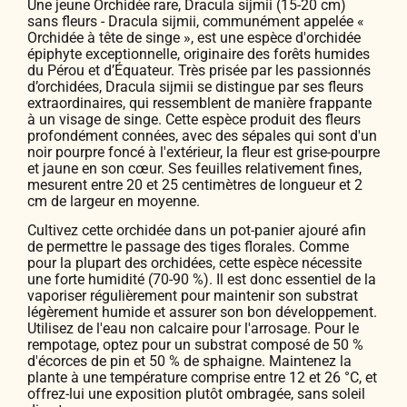
Une jeune Orchidée rare, Dracula sijmii (15-20 cm)
sans fleurs - Dracula sijmii, communément appelée «
Orchidée à tête de singe », est une espèce d'orchidée
épiphyte exceptionnelle, originaire des forêts humides
du Pérou et d’Équateur. Très prisée par les passionnés
d’orchidées, Dracula sijmii se distingue par ses fleurs
extraordinaires, qui ressemblent de manière frappante
à un visage de singe. Cette espèce produit des fleurs
profondément connées, avec des sépales qui sont d'un
noir pourpre foncé à l'extérieur, la fleur est grise-pourpre
et jaune en son cœur. Ses feuilles relativement fines,
mesurent entre 20 et 25 centimètres de longueur et 2
cm de largeur en moyenne.
Cultivez cette orchidée dans un pot-panier ajouré afin
de permettre le passage des tiges florales. Comme
pour la plupart des orchidées, cette espèce nécessite
une forte humidité (70-90 %). Il est donc essentiel de la
vaporiser régulièrement pour maintenir son substrat
légèrement humide et assurer son bon développement.
Utilisez de l'eau non calcaire pour l'arrosage. Pour le
rempotage, optez pour un substrat composé de 50 %
d'écorces de pin et 50 % de sphaigne. Maintenez la
plante à une température comprise entre 12 et 26 °C, et
offrez-lui une exposition plutôt ombragée, sans soleil