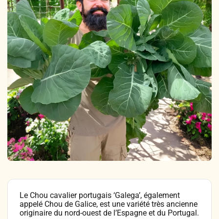
Légumes & Potagères
Jardinage au naturel
Notre philosophie
Aromatiques & Comestibles
Découvertes végétales
Ateliers & Evènements
Fleurs, Prairies, Engrais verts
Plantes & Gastronomie
Visitez notre magasin
Accesoires de Jardinage
Bricolage & Inspirations
Maraichers & Revendeurs
Coffrets & Idées Cadeaux
Contactez-nous !
Tisanes & Infusions BIO
Le Chou cavalier portugais ‘Galega’, également
appelé Chou de Galice, est une variété très ancienne
originaire du nord-ouest de l’Espagne et du Portugal.
Faire-part à semer