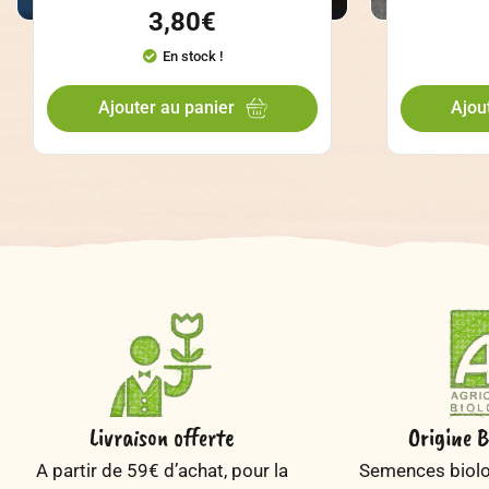
3,80
€
En stock !
Ajouter au panier
Ajou
Livraison offerte
Origine B
A partir de 59€ d’achat, pour la
Semences biolog