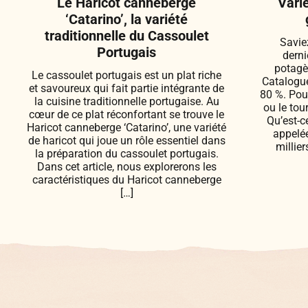
Le Haricot canneberge
Vari
‘Catarino’, la variété
traditionnelle du Cassoulet
Savie
Portugais
derni
potagè
Le cassoulet portugais est un plat riche
Catalogue
et savoureux qui fait partie intégrante de
80 %. Pour
la cuisine traditionnelle portugaise. Au
ou le tou
cœur de ce plat réconfortant se trouve le
Qu’est-c
Haricot canneberge ‘Catarino’, une variété
appelée
de haricot qui joue un rôle essentiel dans
millie
la préparation du cassoulet portugais.
Dans cet article, nous explorerons les
caractéristiques du Haricot canneberge
[…]