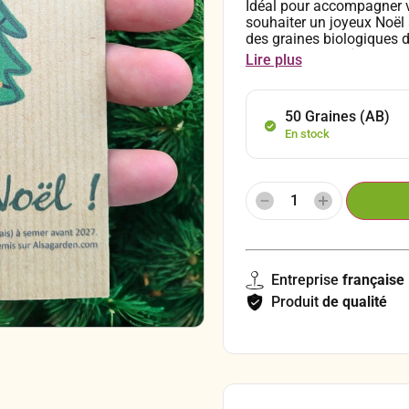
Idéal pour accompagner 
souhaiter un joyeux Noël 
des graines biologiques de
de panais au goût aromat
Lire plus
printemps et se récolte en
50 Graines (AB)
En stock
Entreprise
française
Produit
de qualité