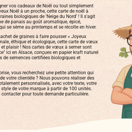
ner vos cadeaux de Noël ou tout simplement
yeux Noël à un proche, cette carte de noël à
aines biologiques de 'Neige du Nord' ! Il s'agit
ne de panais au goût aromatique, épicé,
qui se sème au printemps et se récolte en hiver.
achet de graines à faire pousser « Joyeux
ginale, éthique et écologique, cette carte de vœux
e et plaisir ! Nos cartes de vœux à semer sont
" ici en Alsace, conçues en papier kraft naturel
es de semences certifiées biologiques et
rise, vous recherchez une petite attention qui
e votre clientèle ? Nous pouvons réaliser des
otalement personnalisés, avec votre texte, votre
 style de votre marque à partir de 100 unités.
 contacter pour toute demande particulière.