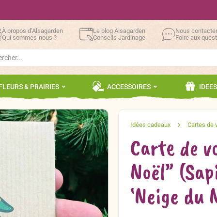
À propos d’Alsagarden
Le blog Alsagarden
Nous contacte
Qui sommes-nous ?
Conseils Jardinage
Foire aux ques
h
FLEURS & PRAIRIES
ACCESSOIRES
IDEE
Carte de v
Noël” (Sap
‘Neige du 