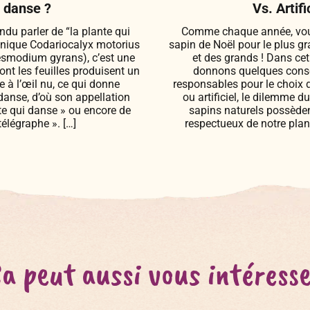
i danse ?
Vs. Artific
du parler de “la plante qui
Comme chaque année, vous 
nique Codariocalyx motorius
sapin de Noël pour le plus g
smodium gyrans), c’est une
et des grands ! Dans cet
ont les feuilles produisent un
donnons quelques consei
 à l’œil nu, ce qui donne
responsables pour le choix d
 danse, d’où son appellation
ou artificiel, le dilemme d
e qui danse » ou encore de
sapins naturels possèden
télégraphe ». […]
respectueux de notre planè
a peut aussi vous intéress