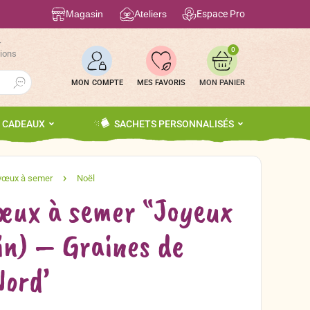
Magasin
Ateliers
Espace Pro
r
0
tions
Search Button
MON COMPTE
MES FAVORIS
S CADEAUX
SACHETS PERSONNALISÉS
œux à semer “Joyeux
in) – Graines de
Nord’