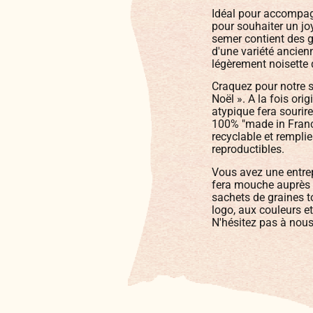
Idéal pour accompag
pour souhaiter un jo
semer contient des gr
d'une variété ancien
légèrement noisette 
Craquez pour notre s
Noël ». A la fois ori
atypique fera sourir
100% "made in France
recyclable et rempli
reproductibles.
Vous avez une entrep
fera mouche auprès d
sachets de graines t
logo, aux couleurs et
N'hésitez pas à nous