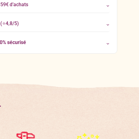
 59€ d’achats
(⭐4,8/5)
00% sécurisé
t