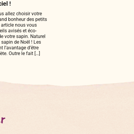
iel !
allez choisir votre
rand bonheur des petits
 article nous vous
ls avisés et éco-
e votre sapin. Naturel
u sapin de Noël ! Les
t l’avantage d’être
te. Outre le fait […]
er