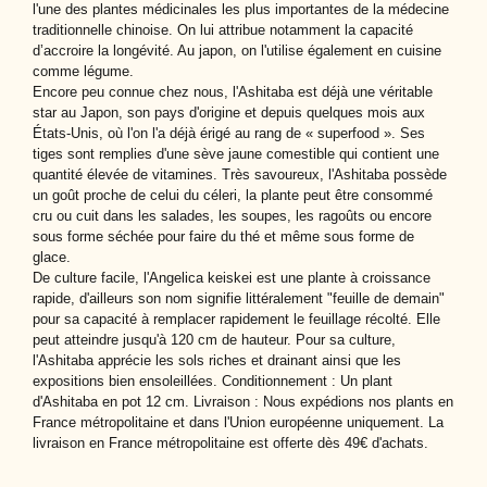
l'une des plantes médicinales les plus importantes de la médecine
traditionnelle chinoise. On lui attribue notamment la capacité
d’accroire la longévité. Au japon, on l'utilise également en cuisine
comme légume.
Encore peu connue chez nous, l'Ashitaba est déjà une véritable
star au Japon, son pays d'origine et depuis quelques mois aux
États-Unis, où l'on l'a déjà érigé au rang de « superfood ». Ses
tiges sont remplies d'une sève jaune comestible qui contient une
quantité élevée de vitamines. Très savoureux, l'Ashitaba possède
un goût proche de celui du céleri, la plante peut être consommé
cru ou cuit dans les salades, les soupes, les ragoûts ou encore
sous forme séchée pour faire du thé et même sous forme de
glace.
De culture facile, l'Angelica keiskei est une plante à croissance
rapide, d'ailleurs son nom signifie littéralement "feuille de demain"
pour sa capacité à remplacer rapidement le feuillage récolté. Elle
peut atteindre jusqu'à 120 cm de hauteur. Pour sa culture,
l'Ashitaba apprécie les sols riches et drainant ainsi que les
expositions bien ensoleillées. Conditionnement : Un plant
d'Ashitaba en pot 12 cm. Livraison : Nous expédions nos plants en
France métropolitaine et dans l'Union européenne uniquement. La
livraison en France métropolitaine est offerte dès 49€ d'achats.