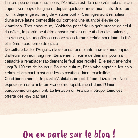
Encore peu connue chez nous, l'Ashitaba est déjà une véritable star au
Japon, son pays d'origine et depuis quelques mois aux États-Unis, où
l'on l'a déjà érigé au rang de « superfood ». Ses tiges sont remplies
d'une sève jaune comestible qui contient une quantité élevée de
vitamines. Très savoureux, l'Ashitaba possède un goût proche de celui
du céleri, la plante peut être consommé cru ou cuit dans les salades,
les soupes, les ragoûts ou encore sous forme séchée pour faire du thé
et même sous forme de glace.
De culture facile, l'Angelica keiskei est une plante à croissance rapide,
d'ailleurs son nom signifie littéralement "feuille de demain" pour sa
capacité à remplacer rapidement le feuillage récolté. Elle peut atteindre
jusqu'à 120 cm de hauteur. Pour sa culture, l'Ashitaba apprécie les sols
riches et drainant ainsi que les expositions bien ensoleillées.
Conditionnement : Un plant d'Ashitaba en pot 12 cm. Livraison : Nous
expédions nos plants en France métropolitaine et dans l'Union
européenne uniquement. La livraison en France métropolitaine est
offerte dès 49€ d'achats.
On en parle sur le blog !