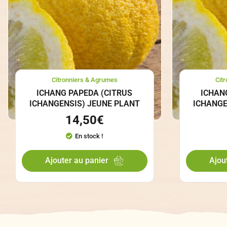
Citronniers & Agrumes
Cit
ICHANG PAPEDA (CITRUS
ICHAN
ICHANGENSIS) JEUNE PLANT
ICHANGE
14,50
€
En stock !
Ajouter au panier
Ajou