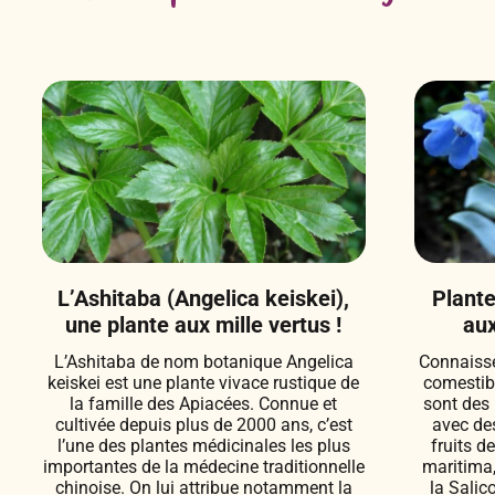
L’Ashitaba (Angelica keiskei),
Plante
une plante aux mille vertus !
aux
L’Ashitaba de nom botanique Angelica
Connaisse
keiskei est une plante vivace rustique de
comestib
la famille des Apiacées. Connue et
sont des 
cultivée depuis plus de 2000 ans, c’est
avec de
l’une des plantes médicinales les plus
fruits d
importantes de la médecine traditionnelle
maritima,
chinoise. On lui attribue notamment la
la Salic