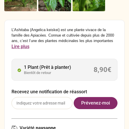
L’Ashitaba (Angelica keiskei) est une plante vivace de la
famille des Apiacées. Connue et cultivée depuis plus de 2000
ans, c’est l’une des plantes médicinales les plus importantes
Lire plus
de la médecine traditionnelle chinoise. On lui attribue
notamment la capacité d’accroire la longévité. Au japon, on
l’utilise également en cuisine comme légume.
1 Plant (Prêt à planter)
8,90
€
Bientôt de retour
Recevez une notification de réassort
Variété
paysanne