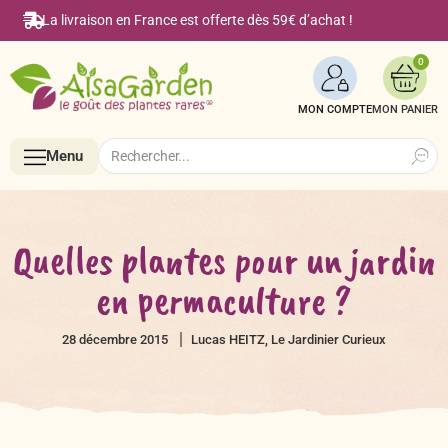
La livraison en France est offerte dès 59€ d’achat !
0
MON COMPTE
Search
Search
Menu
for:
Menu
Quelles plantes pour un jardin
en permaculture ?
Accueil
28 décembre 2015
Lucas HEITZ, Le Jardinier Curieux
Boutique en ligne
Semences BIO de A à Z
Le Blog Alsagarden