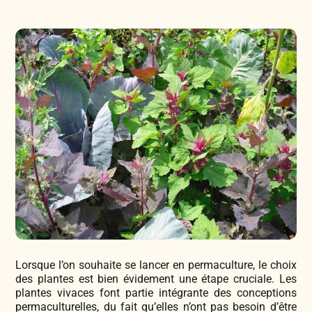
Légumes & Potagères
Jardinage au naturel
Notre philosophie
Aromatiques & Comestibles
Découvertes végétales
Ateliers & Evènements
Fleurs, Prairies, Engrais verts
Plantes & Gastronomie
Visitez notre magasin
Accesoires de Jardinage
Bricolage & Inspirations
Maraichers & Revendeurs
Coffrets & Idées Cadeaux
Contactez-nous !
Lorsque l’on souhaite se lancer en permaculture, le choix
Tisanes & Infusions BIO
des plantes est bien évidement une étape cruciale. Les
plantes vivaces font partie intégrante des conceptions
permaculturelles, du fait qu’elles n’ont pas besoin d’être
Faire-part à semer