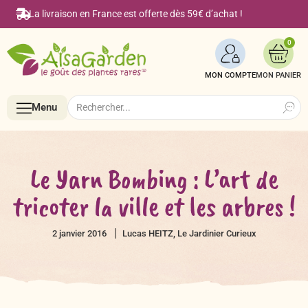
La livraison en France est offerte dès 59€ d’achat !
0
MON COMPTE
Search
Search
Menu
for:
Menu
Le Yarn Bombing : L’art de
tricoter la ville et les arbres !
Accueil
2 janvier 2016
Lucas HEITZ, Le Jardinier Curieux
Boutique en ligne
Semences BIO de A à Z
Le Blog Alsagarden