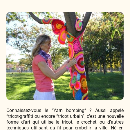
Légumes & Potagères
Jardinage au naturel
Notre philosophie
Aromatiques & Comestibles
Découvertes végétales
Ateliers & Evènements
Fleurs, Prairies, Engrais verts
Plantes & Gastronomie
Visitez notre magasin
Accesoires de Jardinage
Bricolage & Inspirations
Maraichers & Revendeurs
Coffrets & Idées Cadeaux
Contactez-nous !
Connaissez-vous le “Yarn bombing” ? Aussi appelé
Tisanes & Infusions BIO
“tricot-graffiti ou encore “tricot urbain”, c’est une nouvelle
forme d’art qui utilise le tricot, le crochet, ou d’autres
techniques utilisant du fil pour embellir la ville. Né en
Faire-part à semer