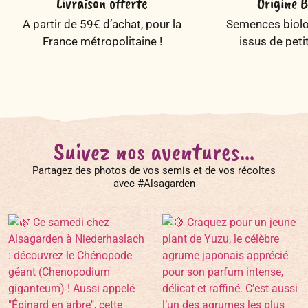
Livraison offerte
Origine B
A partir de 59€ d’achat, pour la
Semences biolog
France métropolitaine !
issus de peti
Suivez nos aventures...
Partagez des photos de vos semis et de vos récoltes
avec #Alsagarden