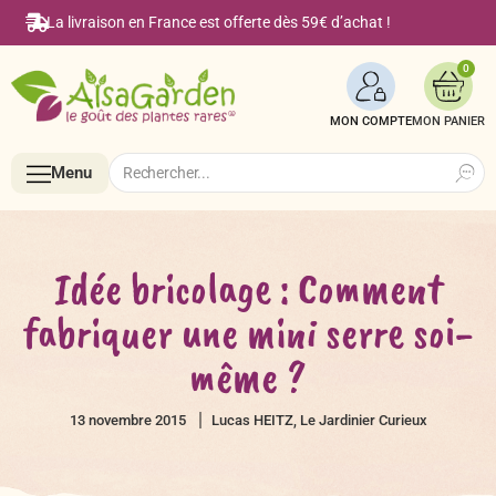
La livraison en France est offerte dès 59€ d’achat !
0
MON COMPTE
Search
Search
Menu
for:
Menu
Idée bricolage : Comment
fabriquer une mini serre soi-
Accueil
même ?
Boutique en ligne
13 novembre 2015
Lucas HEITZ, Le Jardinier Curieux
Semences BIO de A à Z
Le Blog Alsagarden