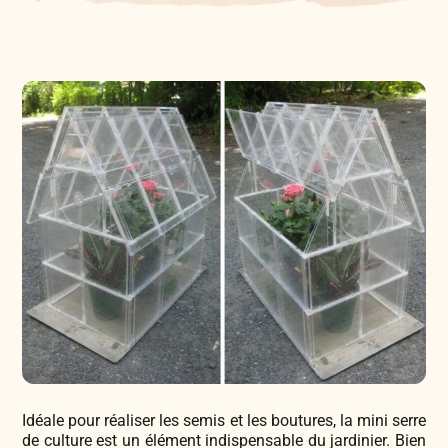
Légumes & Potagères
Jardinage au naturel
Notre philosophie
Aromatiques & Comestibles
Découvertes végétales
Ateliers & Evènements
Fleurs, Prairies, Engrais verts
Plantes & Gastronomie
Visitez notre magasin
Accesoires de Jardinage
Bricolage & Inspirations
Maraichers & Revendeurs
Coffrets & Idées Cadeaux
Contactez-nous !
Tisanes & Infusions BIO
Idéale pour réaliser les semis et les boutures, la mini serre
de culture est un élément indispensable du jardinier. Bien
Faire-part à semer