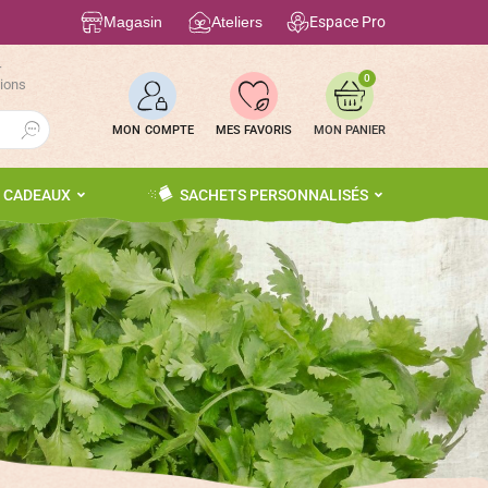
Magasin
Ateliers
Espace Pro
r
0
tions
Search Button
MON COMPTE
MES FAVORIS
S CADEAUX
SACHETS PERSONNALISÉS