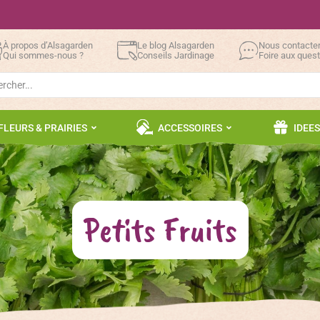
À propos d’Alsagarden
Le blog Alsagarden
Nous contacte
Qui sommes-nous ?
Conseils Jardinage
Foire aux ques
h
FLEURS & PRAIRIES
ACCESSOIRES
IDEE
Petits Fruits