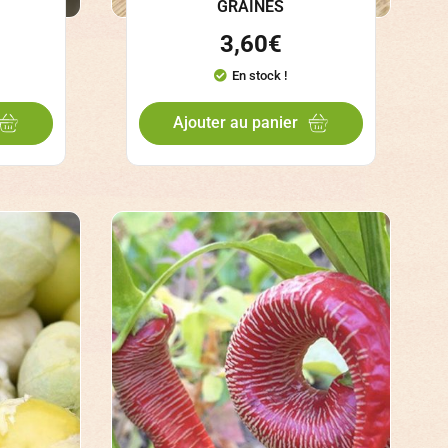
GRAINES
3,60
€
En stock !
Ajouter au panier