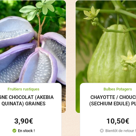
Fruitiers rustiques
Bulbes Potagers
GNE CHOCOLAT (AKEBIA
CHAYOTTE / CHOU
QUINATA) GRAINES
(SECHIUM EDULE) P
3,90
€
10,50
€
En stock !
Bientôt de retour !