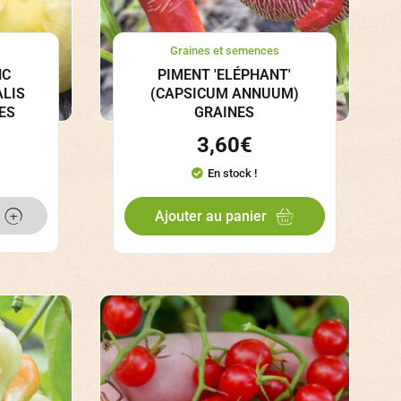
s
Graines et semences
NC
PIMENT 'ELÉPHANT'
ALIS
(CAPSICUM ANNUUM)
ES
GRAINES
3,60
€
En stock !
Ajouter au panier