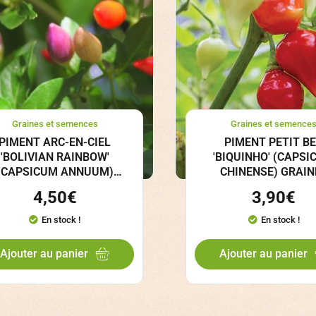
Graines et semences
Graines et semence
PIMENT ARC-EN-CIEL
PIMENT PETIT B
'BOLIVIAN RAINBOW'
'BIQUINHO' (CAPS
(CAPSICUM ANNUUM)
CHINENSE) GRAIN
GRAINES
4,50
€
3,90
€
En stock !
En stock !
Ajouter au panier
Ajouter au panier