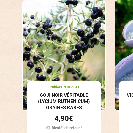
Fruitiers rustiques
GOJI NOIR VÉRITABLE
VI
(LYCIUM RUTHENICUM)
GRAINES RARES
4,90
€
Bientôt de retour !