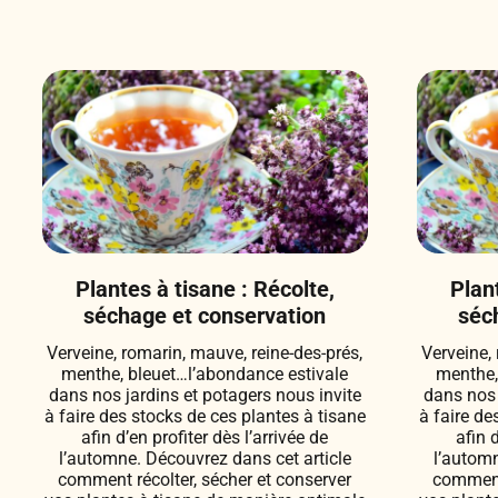
Plantes à tisane : Récolte,
Plant
séchage et conservation
séc
Verveine, romarin, mauve, reine-des-prés,
Verveine,
menthe, bleuet…l’abondance estivale
menthe,
dans nos jardins et potagers nous invite
dans nos 
à faire des stocks de ces plantes à tisane
à faire de
afin d’en profiter dès l’arrivée de
afin 
l’automne. Découvrez dans cet article
l’automn
comment récolter, sécher et conserver
comment 