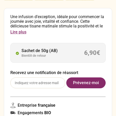
Une infusion d’exception, idéale pour commencer la
journée avec joie, vitalité et confiance. Cette
délicieuse tisane matinale stimule la positivité et le
sentiment d’équilibre ! Composition : Pomme,
Lire plus
feuilles de mûre, gingembre, bâtons de cannelle,
Rooibos naturel, camomille, poivre noir, orange
(écorce), morceaux de pomme, clou de girofle,
cardamome, bleuet (fleurs). En infusion, comptez 1
Sachet de 50g (AB)
6,90
€
à 2 cuillères à café par tasse (≈ 15 grammes par
Bientôt de retour
litre). Laissez infuser pendant environ 8 minutes à
100°C avant de déguster. Conservez vos sachets de
tisane dans un endroit sec, à l’abri de la chaleur et
de la lumière.
Recevez une notification de réassort
Entreprise
française
Engagements
BIO