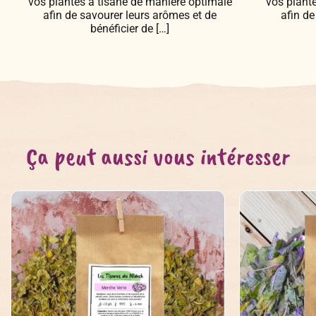
vos plantes à tisane de manière optimale
vos plant
afin de savourer leurs arômes et de
afin de
bénéficier de […]
Ça peut aussi vous intéresser