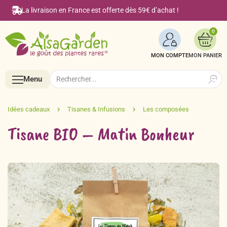
La livraison en France est offerte dès 59€ d’achat !
0
MON COMPTE
Search
Search
Menu
for:
Menu
Tisane BIO – Matin Bonheur
Accueil
Boutique en ligne
Semences BIO de A à Z
Le Blog Alsagarden