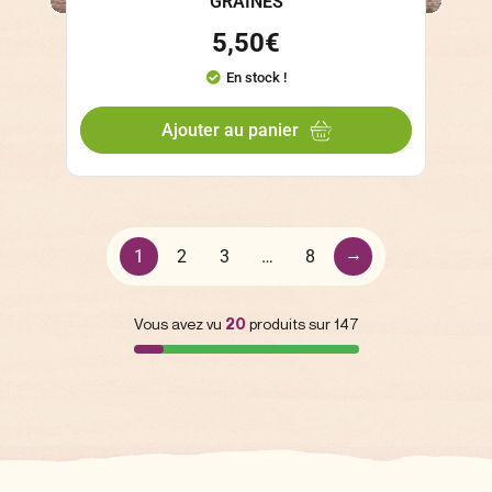
GRAINES
5,50
€
En stock !
Ajouter au panier
→
1
2
3
…
8
Vous avez vu
20
produits sur 147