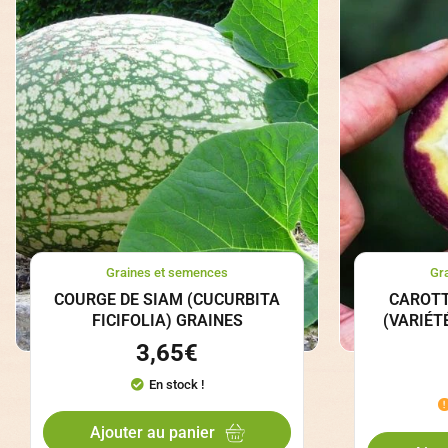
Graines et semences
Gr
COURGE DE SIAM (CUCURBITA
CAROTT
FICIFOLIA) GRAINES
(VARIÉT
3,65
€
En stock !
Ajouter au panier