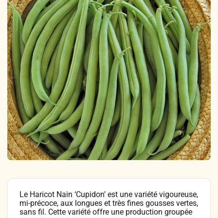
Légumes & Potagères
Jardinage au naturel
Notre philosophie
Aromatiques & Comestibles
Découvertes végétales
Ateliers & Evènements
Fleurs, Prairies, Engrais verts
Plantes & Gastronomie
Visitez notre magasin
Accesoires de Jardinage
Bricolage & Inspirations
Maraichers & Revendeurs
Coffrets & Idées Cadeaux
Contactez-nous !
Tisanes & Infusions BIO
Le Haricot Nain ‘Cupidon’ est une variété vigoureuse,
mi-précoce, aux longues et très fines gousses vertes,
sans fil. Cette variété offre une production groupée
Faire-part à semer