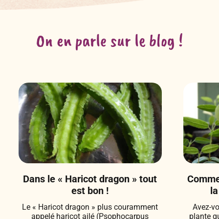
On en parle sur le blog !
Dans le « Haricot dragon » tout
Commen
est bon !
la
Le « Haricot dragon » plus couramment
Avez-vo
appelé haricot ailé (Psophocarpus
plante q