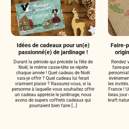
Idées de cadeaux pour un(e)
Faire-
passionné(e) de jardinage !
origi
Durant la période qui précède la fête de
Rendez v
Noël, le même casse-tête se répète
faire-pa
chaque année ! Quel cadeau de Noël
personnal
vais-je offrir ? Quel cadeau lui ferait
événement
vraiment plaisir ? Rassurez-vous, si la
les invités
personne à laquelle vous souhaitez offrir
France ! U
un cadeau apprécie le jardinage, nous
beau jour 
avons de supers coffrets cadeaux qui
kraft natu
pourraient bien faire […]