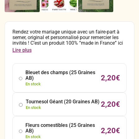
Rendez votre mariage unique avec un faire-part à
semer, original et personnalisé pour remercier les
invités ! C’est un produit 100% “made in France” ici
en Alsace, conçu en papier kraft naturel recyclable
Lire plus
et rempli de semences certifiées biologiques et
reproductibles. La faire-part de mariage “Semer à la
folie” est disponible à la personnalisation à partir de
25 unités minimum. Les éléments de
Bleuet des champs (25 Graines
personnalisation sont les prénoms des amoureux et
2,20
€
AB)
la date du mariage.
En stock
Tournesol Géant (20 Graines AB)
2,20
€
En stock
Fleurs comestibles (25 Graines
2,20
€
AB)
En stock