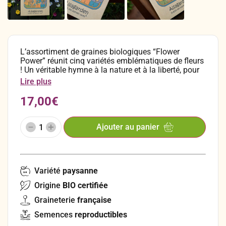
L’assortiment de graines biologiques “Flower
Power” réunit cinq variétés emblématiques de fleurs
! Un véritable hymne à la nature et à la liberté, pour
recréer chez soi l’esprit coloré et joyeux des années
Lire plus
70. Chaque variété est une invitation au voyage, à la
créativité et à la célébration du vivant. Faciles à
17,00
€
cultiver, cet assortiment de graines est aussi une
idée cadeau originale pour passionnés de jardinage,
amoureux des fleurs ou de la culture hippie !
Ajouter au panier
Variété
paysanne
Origine
BIO certifiée
Graineterie
française
Semences
reproductibles