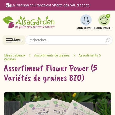
La livraison en France est offerte dès 59€ d’achat !
0
MON COMPTE
Search
Search
Menu
for:
Menu
Assortiment Flower Power (5
Variétés de graines BIO)
Accueil
Boutique en ligne
Semences BIO de A à Z
Le Blog Alsagarden