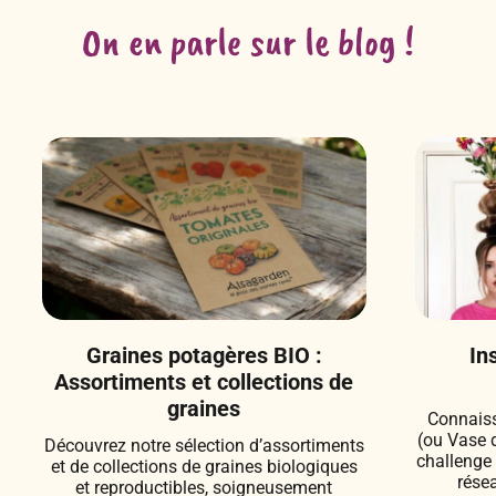
On en parle sur le blog !
Graines potagères BIO :
In
Assortiments et collections de
graines
Connaiss
(ou Vase 
Découvrez notre sélection d’assortiments
challenge 
et de collections de graines biologiques
rése
et reproductibles, soigneusement