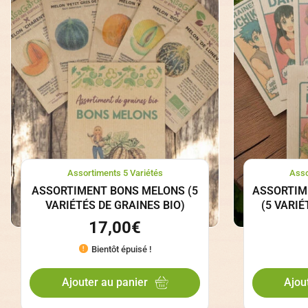
Assortiments 5 Variétés
Asso
ASSORTIMENT BONS MELONS (5
ASSORTIM
VARIÉTÉS DE GRAINES BIO)
(5 VARIÉ
17,00
€
Bientôt épuisé !
Ajouter au panier
Ajou