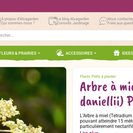
À propos d’Alsagarden
Le blog Alsagarden
Nous contacte
Qui sommes-nous ?
Conseils Jardinage
Foire aux ques
h
FLEURS & PRAIRIES
ACCESSOIRES
IDEE
Arbre à mi
daniellii) 
L’Arbre à miel (Tetradium 
pouvant atteindre 15 mèt
particulièrement nectarifè
fournissant ainsi une nou