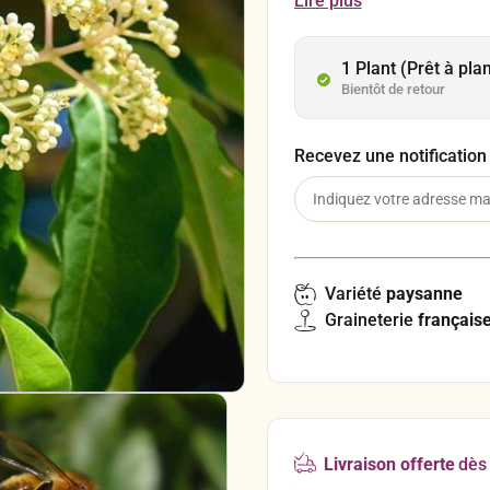
Lire plus
fleurs sont considérées c
pour les abeilles.
1 Plant (Prêt à pla
Bientôt de retour
Recevez une notification
Variété
paysanne
Graineterie
français
Livraison offerte
dès