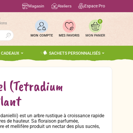
Magasin
Ateliers
Espace Pro
r
0
tions
Search Button
MON COMPTE
MES FAVORIS
S CADEAUX
SACHETS PERSONNALISÉS
el (Tetradium
Plant
daniellii) est un arbre rustique à croissance rapide
res de hauteur. Sa floraison parfumée,
re et mellifère produit un nectar des plus sucrés,
rriture abondante et de qualité aux abeilles. Ses