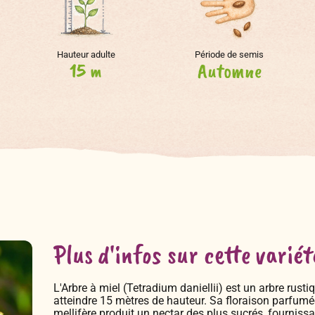
Hauteur adulte
Période de semis
15 m
Automne
Plus d'infos sur cette variét
L'Arbre à miel (Tetradium daniellii) est un arbre rust
atteindre 15 mètres de hauteur. Sa floraison parfumée
mellifère produit un nectar des plus sucrés, fourniss