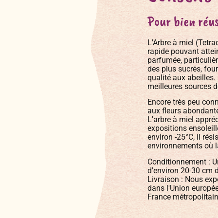
Pour bien réus
L'Arbre à miel (Tetra
rapide pouvant attei
parfumée, particulièr
des plus sucrés, fou
qualité aux abeilles
meilleures sources de
Encore très peu connu
aux fleurs abondante
L'arbre à miel appréc
expositions ensoleil
environ -25°C, il rés
environnements où la
Conditionnement : Un 
d'environ 20-30 cm d
Livraison : Nous exp
dans l'Union europée
France métropolitain