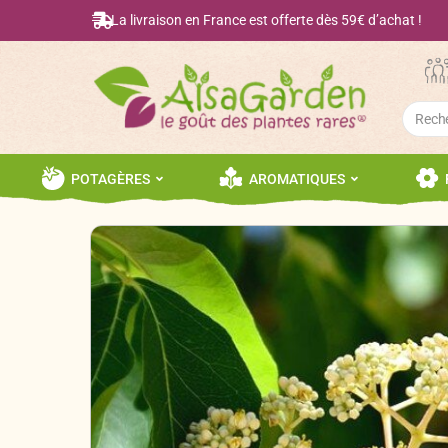
La livraison en France est offerte dès 59€ d’achat !
Searc
for:
POTAGÈRES
AROMATIQUES