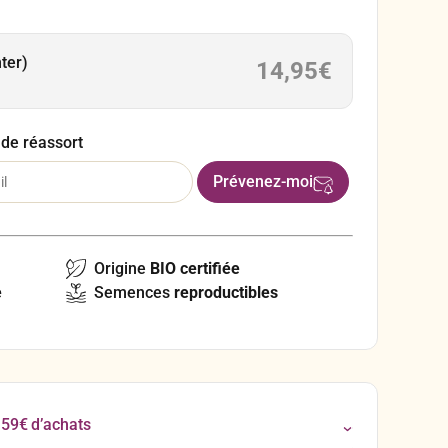
omme l’une des meilleures sources de nourriture
nter)
14,95
€
 de réassort
Origine
BIO certifiée
e
Semences
reproductibles
 59€ d’achats