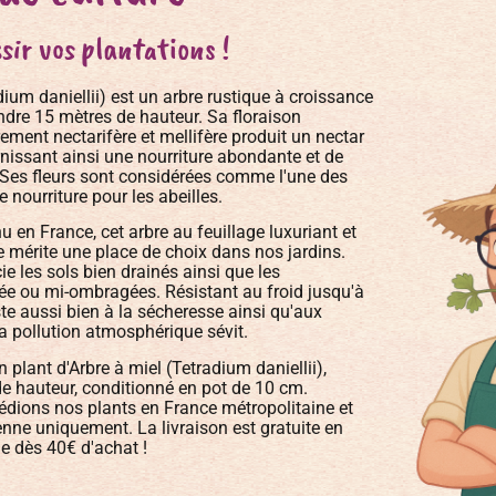
sir vos plantations !
dium daniellii) est un arbre rustique à croissance
ndre 15 mètres de hauteur. Sa floraison
ement nectarifère et mellifère produit un nectar
rnissant ainsi une nourriture abondante et de
. Ses fleurs sont considérées comme l'une des
 nourriture pour les abeilles.
 en France, cet arbre au feuillage luxuriant et
 mérite une place de choix dans nos jardins.
ie les sols bien drainés ainsi que les
lée ou mi-ombragées. Résistant au froid jusqu'à
iste aussi bien à la sécheresse ainsi qu'aux
 pollution atmosphérique sévit.
plant d'Arbre à miel (Tetradium daniellii),
e hauteur, conditionné en pot de 10 cm.
édions nos plants en France métropolitaine et
nne uniquement. La livraison est gratuite en
e dès 40€ d'achat !