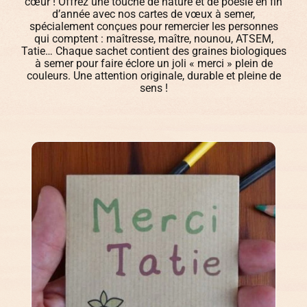
cœur ! Offrez une touche de nature et de poésie en fin
d’année avec nos cartes de vœux à semer,
spécialement conçues pour remercier les personnes
Légumes & Potagères
qui comptent : maîtresse, maître, nounou, ATSEM,
Jardinage au naturel
Notre philosophie
Tatie… Chaque sachet contient des graines biologiques
à semer pour faire éclore un joli « merci » plein de
couleurs. Une attention originale, durable et pleine de
Aromatiques & Comestibles
Découvertes végétales
sens !
Ateliers & Evènements
Fleurs, Prairies, Engrais verts
Plantes & Gastronomie
Visitez notre magasin
Accesoires de Jardinage
Bricolage & Inspirations
Maraichers & Revendeurs
Coffrets & Idées Cadeaux
Contactez-nous !
Tisanes & Infusions BIO
Faire-part à semer