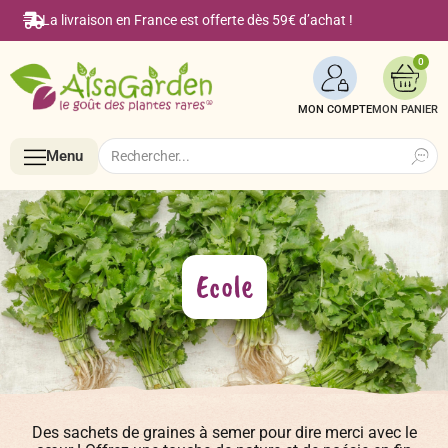
La livraison en France est offerte dès 59€ d’achat !
0
MON COMPTE
Search
Search
Menu
for:
Menu
Ecole
Accueil
Boutique en ligne
Des sachets de graines à semer pour dire merci avec le
Semences BIO de A à Z
Le Blog Alsagarden