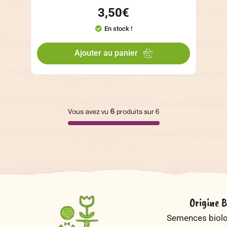
3,50
€
En stock !
Ajouter au panier
Vous avez vu
6
produits sur 6
Origine B
Semences biolog