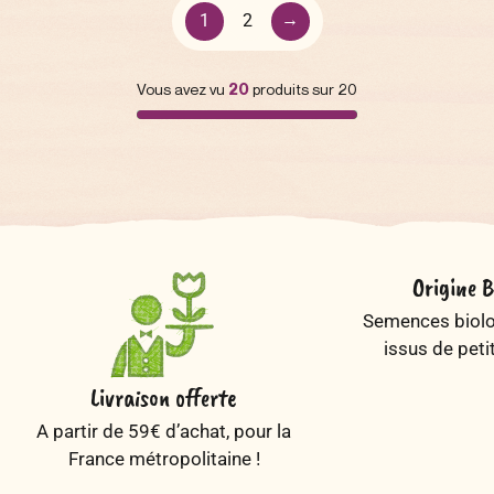
→
1
2
Vous avez vu
20
produits sur 20
Origine B
Semences biolog
issus de peti
Livraison offerte
A partir de 59€ d’achat, pour la
France métropolitaine !