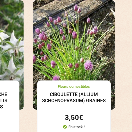
Fleurs comestibles
CHE
CIBOULETTE (ALLIUM
LIS
SCHOENOPRASUM) GRAINES
ES
3,50
€
En stock !