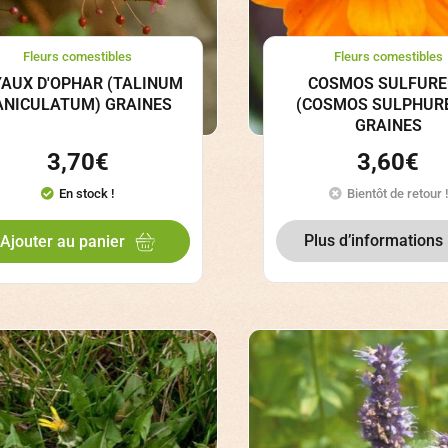
Fleurs comestibles
Fleurs comestibles
AUX D'OPHAR (TALINUM
COSMOS SULFUR
ANICULATUM) GRAINES
(COSMOS SULPHUR
GRAINES
3,70
€
3,60
€
En stock !
Bientôt de retour !
Plus d’informations
Ajouter au panier