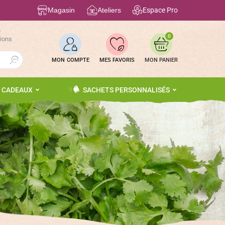
Magasin
Ateliers
Espace Pro
r
0
tions
Search Button
MON COMPTE
MES FAVORIS
S CADEAUX
SACHETS PERSONNALISÉS