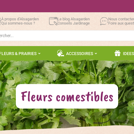
À propos d’Alsagarden
Le blog Alsagarden
Nous contacte
Qui sommes-nous ?
Conseils Jardinage
Foire aux ques
h
FLEURS & PRAIRIES
ACCESSOIRES
IDEE
Fleurs comestibles