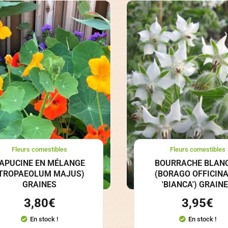
Fleurs comestibles
Fleurs comestibles
APUCINE EN MÉLANGE
BOURRACHE BLAN
TROPAEOLUM MAJUS)
(BORAGO OFFICINA
GRAINES
'BIANCA') GRAIN
3,80
€
3,95
€
En stock !
En stock !