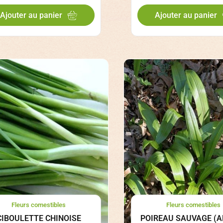
Ajouter au panier
Ajouter au panier
Fleurs comestibles
Fleurs comestibles
CIBOULETTE CHINOISE
POIREAU SAUVAGE (