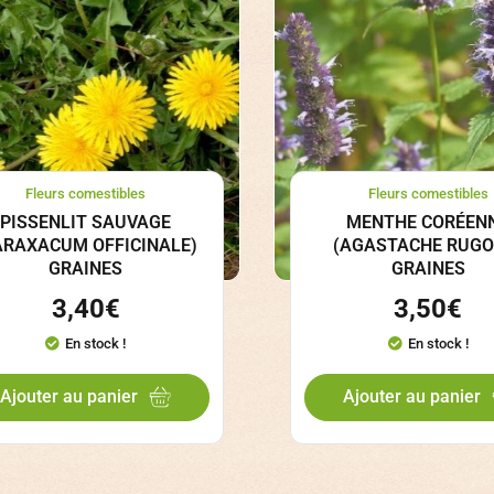
Fleurs comestibles
Fleurs comestibles
PISSENLIT SAUVAGE
MENTHE CORÉEN
ARAXACUM OFFICINALE)
(AGASTACHE RUGO
GRAINES
GRAINES
3,40
€
3,50
€
En stock !
En stock !
Ajouter au panier
Ajouter au panier