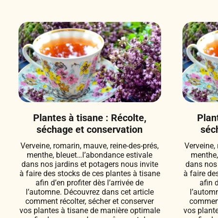
Plantes à tisane : Récolte,
Plant
séchage et conservation
séc
Verveine, romarin, mauve, reine-des-prés,
Verveine,
menthe, bleuet…l’abondance estivale
menthe,
dans nos jardins et potagers nous invite
dans nos 
à faire des stocks de ces plantes à tisane
à faire de
afin d’en profiter dès l’arrivée de
afin 
l’automne. Découvrez dans cet article
l’automn
comment récolter, sécher et conserver
comment 
vos plantes à tisane de manière optimale
vos plant