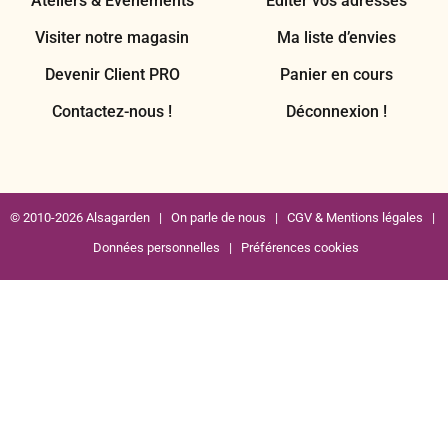
Ateliers & Évènements
Éditer vos adresses
Visiter notre magasin
Ma liste d’envies
Devenir Client PRO
Panier en cours
Contactez-nous !
Déconnexion !
© 2010-2026 Alsagarden |
On parle de nous
|
CGV & Mentions légales
|
Données personnelles
|
Préférences cookies