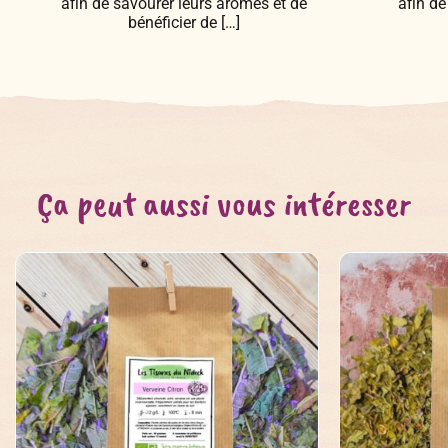
afin de savourer leurs arômes et de
afin de
bénéficier de […]
Ça peut aussi vous intéresser