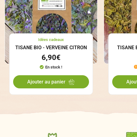
Idées cadeaux
TISANE BIO - VERVEINE CITRON
TISANE 
6,90
€
En stock !
Ajouter au panier
Ajou