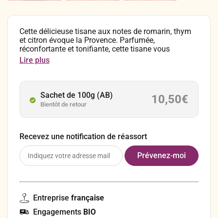
Cette délicieuse tisane aux notes de romarin, thym
et citron évoque la Provence. Parfumée,
réconfortante et tonifiante, cette tisane vous
transportera au cœur de la garrigue ! Composition :
Lire plus
Citronnelle, bâtons de cannelle, verveine, romarin,
thym, feuilles d’olivier, arôme naturel (citron,
pamplemousse), lavande, fleurs de tilleul. En
infusion, comptez 1 à 2 cuillères à café par tasse (≈
Sachet de 100g (AB)
10,50
€
15 grammes par litre). Laissez infuser pendant
Bientôt de retour
environ 8 minutes à 100°C avant de déguster.
Conservez vos sachets de tisane dans un endroit
sec, à l’abri de la chaleur et de la lumière.
Recevez une notification de réassort
Entreprise
française
Engagements
BIO