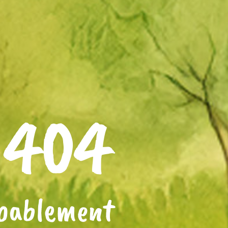
 404
obablement