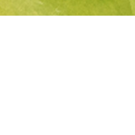
tifiée
Paiement sécurisé
Servic