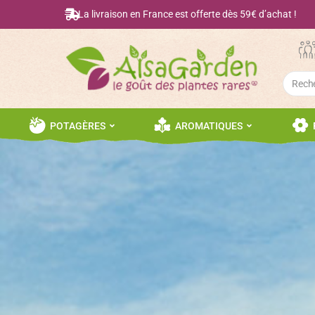
La livraison en France est offerte dès 59€ d’achat !
Searc
for:
POTAGÈRES
AROMATIQUES